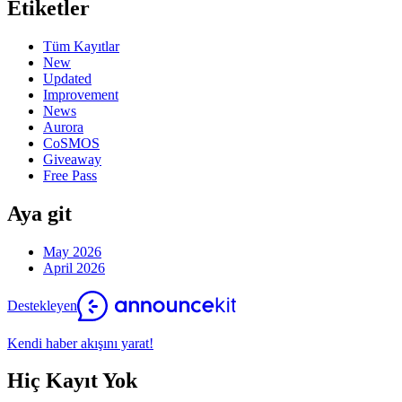
Etiketler
Tüm Kayıtlar
New
Updated
Improvement
News
Aurora
CoSMOS
Giveaway
Free Pass
Aya git
May 2026
April 2026
Destekleyen
Kendi haber akışını yarat!
Hiç Kayıt Yok