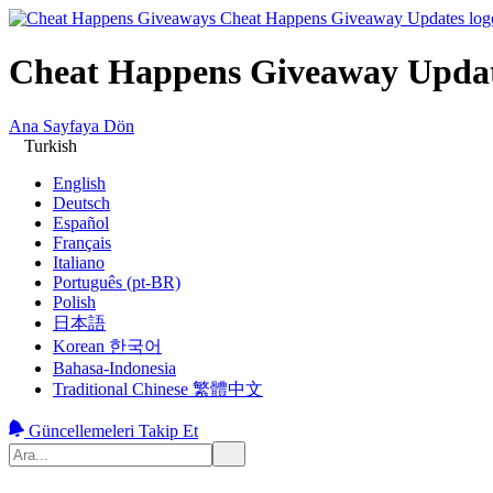
Cheat Happens Giveaway Upda
Ana Sayfaya Dön
Turkish
English
Deutsch
Español
Français
Italiano
Português (pt-BR)
Polish
日本語
Korean 한국어
Bahasa-Indonesia
Traditional Chinese 繁體中文
Güncellemeleri Takip Et