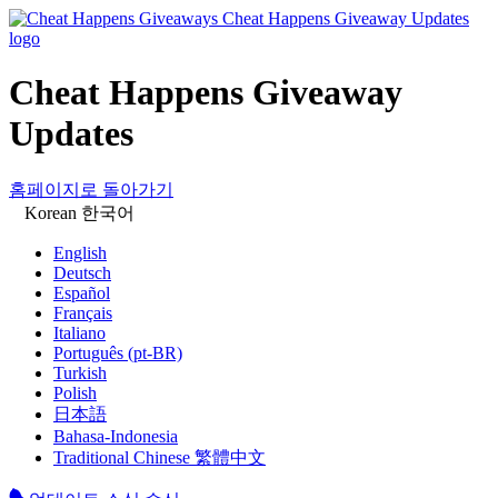
Cheat Happens Giveaway
Updates
홈페이지로 돌아가기
Korean 한국어
English
Deutsch
Español
Français
Italiano
Português (pt-BR)
Turkish
Polish
日本語
Bahasa-Indonesia
Traditional Chinese 繁體中文